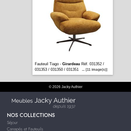
Fauteuil Tiago -
Girardeau
Réf. 031352 /
031353 / 031350 / 031351
...
[11 image(s)]
© 2026 Jacky Authier
NOS COLLECTIONS
Séjour
Canapés et Fauteuils