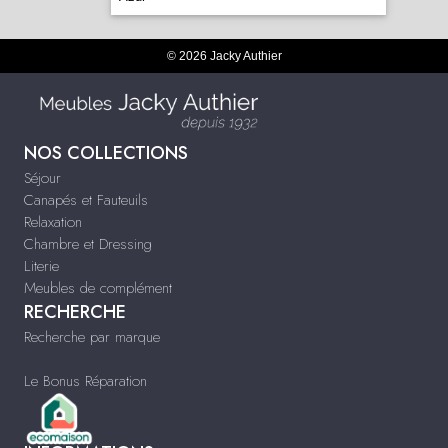
© 2026 Jacky Authier
NOS COLLECTIONS
Séjour
Canapés et Fauteuils
Relaxation
Chambre et Dressing
Literie
Meubles de complément
RECHERCHE
Recherche par marque
Le Bonus Réparation