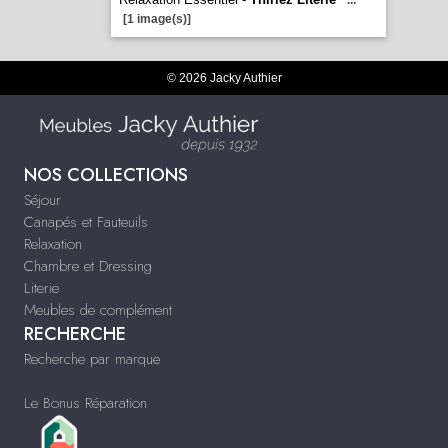
...
[1 image(s)]
© 2026 Jacky Authier
NOS COLLECTIONS
Séjour
Canapés et Fauteuils
Relaxation
Chambre et Dressing
Literie
Meubles de complément
RECHERCHE
Recherche par marque
Le Bonus Réparation