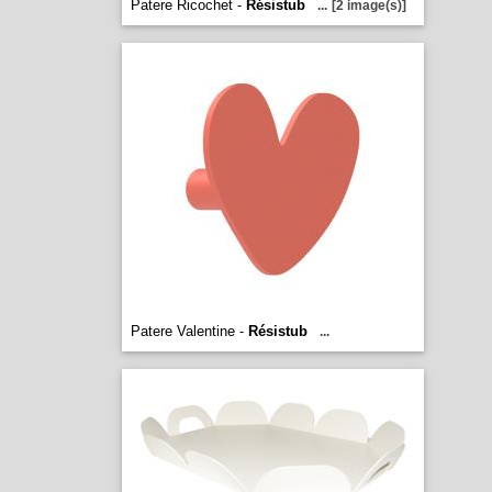
Patere Ricochet -
Résistub
...
[2 image(s)]
Patere Valentine -
Résistub
...