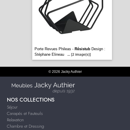
Porte Revues Phileas -
Résistub
Design :
Stéphane Elineau
...
[2 image(s)]
© 2026 Jacky Authier
NOS COLLECTIONS
Séjour
Canapés et Fauteuils
Relaxation
Chambre et Dressing